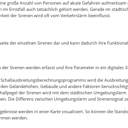
ll eine große Anzahl von Personen auf akute Gefahren aufmerksa
enen im Ernstfall auch tatsächlich gehört werden. Gerade im städti
arkeit der Sirenen wird oft vom Verkehrslärm beeinflusst.
hweite der einzelnen Sirenen dar und kann dadurch ihre Funktional
n der Sirenen werden erfasst und ihre Parameter in ein digitales 
es Schallausbreitungsberechnungsprogramms wird die Ausbreitung
werden Geländehöhen, Gebäude und andere Faktoren berücksichtigt
challpegel der Sirenen wird mit dem städtischen Umgebungslärm
hen. Die Differenz zwischen Umgebungslärm und Sirenensignal ze
rgebnisse werden in einer Karte visualisiert. So können die Stando
ommen werden.