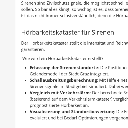
Sirenen sind Zivilschutzsignale, die möglichst schne
e
a
d
n
c
sollen. So banal es klingt, so wichtig ist es, dass Sir
r
c
r
k
e
ist das nicht immer selbstverständlich, denn die Hörb
:
k
u
e
b
a
c
d
o
Hörbarkeitskataster für Sirenen
n
k
I
o
Der Hörbarkeitskataster stellt die Intensität und Reic
A
e
n
k
garantieren.
u
n
t
t
Wie wird ein Hörbarkeitskataster erstellt?
t
e
e
Erfassung der Sirenenstandorte
: Die Positione
o
i
i
Geländemodell der Stadt Graz integriert.
r
l
l
Schallausbreitungsberechnung
: Mit Hilfe ein
e
e
Sirenensignale im Stadtgebiet simuliert. Dabei 
n
n
Vergleich mit Verkehrslärm
: Der berechnete S
(basierend auf dem Verkehrslärmkataster) verglic
prognostizierte Hörbarkeit an.
Visualisierung und Standortbewertung
: Die E
evaluiert und bei Bedarf Optimierungen vorgen