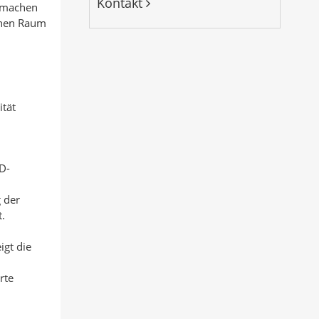
Kontakt
m machen
schen Raum
ität
3D-
 der
.
igt die
rte