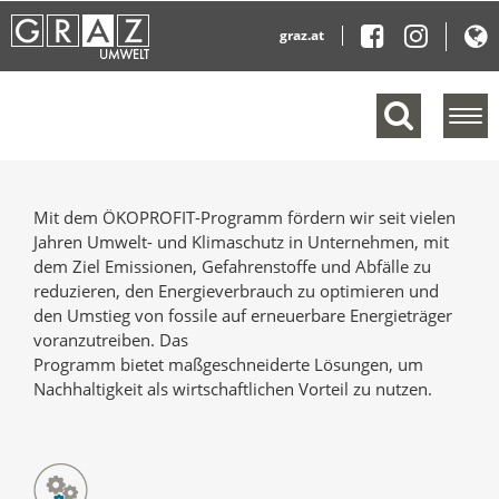
graz.at
M
e
n
ü
e
Mit dem ÖKOPROFIT-Programm fördern wir seit vielen
i
Jahren Umwelt- und Klimaschutz in Unternehmen, mit
n
dem Ziel Emissionen, Gefahrenstoffe und Abfälle zu
b
reduzieren, den Energieverbrauch zu optimieren und
l
den Umstieg von fossile auf erneuerbare Energieträger
e
voranzutreiben. Das
n
Programm bietet maßgeschneiderte Lösungen, um
d
Nachhaltigkeit als wirtschaftlichen Vorteil zu nutzen.
e
n