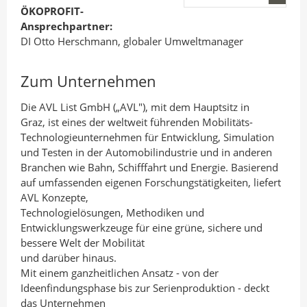
a
d
o
ÖKOPROFIT-
n
I
o
Ansprechpartner:
A
n
k
DI Otto Herschmann, globaler Umweltmanager
u
t
t
t
e
e
Zum Unternehmen
o
i
i
Die AVL List GmbH („AVL"), mit dem Hauptsitz in
r
l
l
Graz, ist eines der weltweit führenden Mobilitäts-
e
e
Technologieunternehmen für Entwicklung, Simulation
n
n
und Testen in der Automobilindustrie und in anderen
Branchen wie Bahn, Schifffahrt und Energie. Basierend
auf umfassenden eigenen Forschungstätigkeiten, liefert
AVL Konzepte,
Technologielösungen, Methodiken und
Entwicklungswerkzeuge für eine grüne, sichere und
bessere Welt der Mobilität
und darüber hinaus.
Mit einem ganzheitlichen Ansatz - von der
Ideenfindungsphase bis zur Serienproduktion - deckt
das Unternehmen