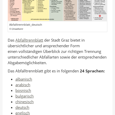
n
I
o
A
n
k
u
t
t
t
e
e
Abfalltrennblatt_deutsch
© Umweltamt
o
i
i
r
l
l
Das
Abfalltrennblatt
der Stadt Graz bietet in
e
e
übersichtlicher und ansprechender Form
n
n
einen vollständigen Überblick zur richtigen Trennung
unterschiedlicher Abfallarten sowie der entsprechenden
Abgabemöglichkeiten.
Das Abfalltrennblatt gibt es in folgenden
24 Sprachen:
albanisch
arabisch
bosnisch
bulgarisch
chinesisch
deutsch
englisch