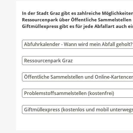
e
a
d
n
c
r
In der Stadt Graz gibt es zahlreiche Möglichke
c
r
k
e
:
Ressourcenpark über Öffentliche Sammelstellen
k
u
e
b
Giftmüllexpress gibt es für jede Abfallart auch e
a
c
d
o
n
k
I
o
Abfuhrkalender - Wann wird mein Abfall geholt?
A
e
n
k
u
n
t
t
Ressourcenpark Graz
t
e
e
o
i
i
Öffentliche Sammelstellen und Online-Kartence
r
l
l
e
e
Problemstoffsammelstellen (kostenfrei)
n
n
Giftmüllexpress (kostenlos und mobil unterweg