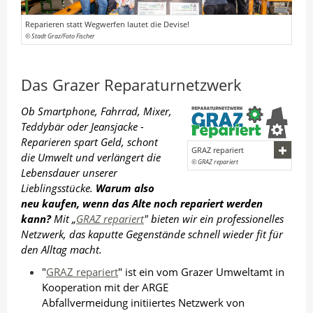
n
I
o
A
Reparieren statt Wegwerfen lautet die Devise!
n
k
© Stadt Graz/Foto Fischer
u
t
t
t
e
e
Das Grazer Reparaturnetzwerk
o
i
i
r
l
l
Ob Smartphone, Fahrrad, Mixer,
e
e
Teddybär oder Jeansjacke -
n
n
Reparieren spart Geld, schont
GRAZ repariert
die Umwelt und verlängert die
© GRAZ repariert
Lebensdauer unserer
Lieblingsstücke.
Warum also
neu kaufen, wenn das Alte noch repariert werden
kann?
Mit „
GRAZ repariert
" bieten wir ein professionelles
Netzwerk, das kaputte Gegenstände schnell wieder fit für
den Alltag macht.
"
GRAZ repariert
" ist ein vom Grazer Umweltamt in
Kooperation mit der ARGE
Abfallvermeidung initiiertes Netzwerk von