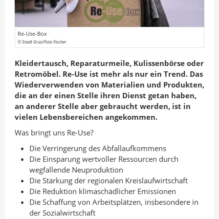
n
I
o
A
n
k
u
t
t
Re-Use-Box
© Stadt Graz/Foto Fischer
t
e
e
o
i
i
Kleidertausch, Reparaturmeile, Kulissenbörse oder
r
l
l
Retromöbel. Re-Use ist mehr als nur ein Trend. Das
e
e
Wiederverwenden von Materialien und Produkten,
die an der einen Stelle ihren Dienst getan haben,
n
n
an anderer Stelle aber gebraucht werden, ist in
vielen Lebensbereichen angekommen.
Was bringt uns Re-Use?
Die Verringerung des Abfallaufkommens
Die Einsparung wertvoller Ressourcen durch
wegfallende Neuproduktion
Die Stärkung der regionalen Kreislaufwirtschaft
Die Reduktion klimaschädlicher Emissionen
Die Schaffung von Arbeitsplätzen, insbesondere in
der Sozialwirtschaft