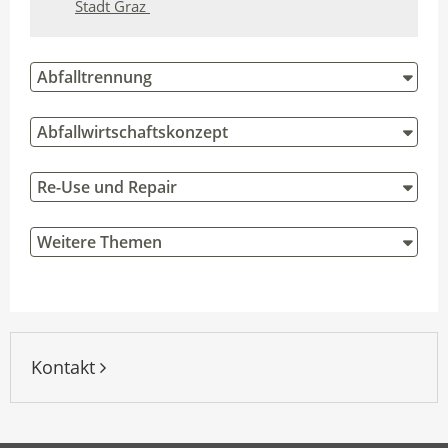
Stadt Graz
n
I
o
A
n
k
u
t
t
Abfalltrennung
t
e
e
o
i
i
Abfallwirtschaftskonzept
r
l
l
e
e
Re-Use und Repair
n
n
Weitere Themen
Kontakt