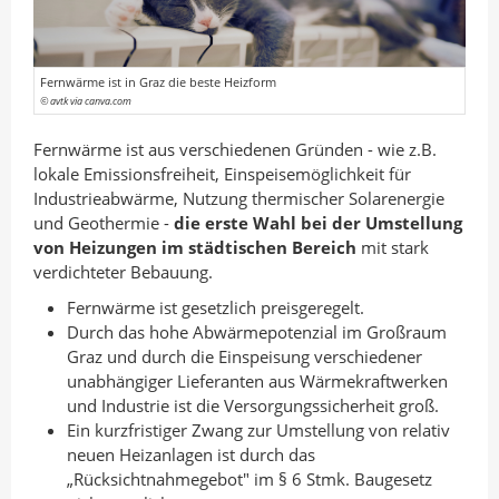
n
I
o
A
n
k
u
t
t
Fernwärme ist in Graz die beste Heizform
t
e
e
© avtk via canva.com
o
i
i
Fernwärme ist aus verschiedenen Gründen - wie z.B.
r
l
l
lokale Emissionsfreiheit, Einspeisemöglichkeit für
e
e
Industrieabwärme, Nutzung thermischer Solarenergie
n
n
und Geothermie -
die erste Wahl bei der Umstellung
von Heizungen im städtischen Bereich
mit stark
verdichteter Bebauung.
Fernwärme ist gesetzlich preisgeregelt.
Durch das hohe Abwärmepotenzial im Großraum
Graz und durch die Einspeisung verschiedener
unabhängiger Lieferanten aus Wärmekraftwerken
und Industrie ist die Versorgungssicherheit groß.
Ein kurzfristiger Zwang zur Umstellung von relativ
neuen Heizanlagen ist durch das
„Rücksichtnahmegebot" im § 6 Stmk. Baugesetz