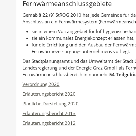
Fernwärmeanschlussgebiete
e
a
d
n
c
r
Gemäß § 22 (9) StROG 2010 hat jede Gemeinde für das
c
r
k
e
:
Anschluss an ein Fernwärmesystem (Fernwärmeanschl
k
u
e
b
sie in einem Vorranggebiet für lufthygienische San
a
c
d
o
sie ein kommunales Energiekonzept erlassen hat,
n
k
I
o
für die Errichtung und den Ausbau der Fernwärme
A
e
n
k
Fernwärmeversorgungsunternehmens vorliegt.
u
n
t
t
Das Stadtplanungsamt und das Umweltamt der Stadt 
t
e
e
Landesregierung und der Energie Graz GmbH als Fern
o
i
i
Fernwärmeanschlussbereich in nunmehr
54 Teilgebi
r
l
l
Verordnung 2020
e
e
Erläuterungsbericht 2020
n
n
Planliche Darstellung 2020
Erläuterungsbericht 2013
Erläuterungsbericht 2012