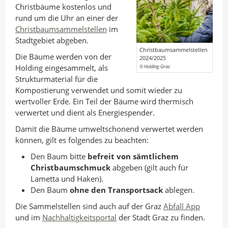
n
I
o
Christbäume kostenlos und
rund um die Uhr an einer der
A
n
k
Christbaumsammelstellen
im
u
t
t
Stadtgebiet abgeben.
t
e
e
Christbaumsammelstellen
Die Bäume werden von der
2024/2025
o
i
i
Holding eingesammelt, als
© Holding Graz
r
l
l
Strukturmaterial für die
e
e
Kompostierung verwendet und somit wieder zu
wertvoller Erde. Ein Teil der Bäume wird thermisch
n
n
verwertet und dient als Energiespender.
Damit die Bäume umweltschonend verwertet werden
können, gilt es folgendes zu beachten:
Den Baum bitte
befreit von sämtlichem
Christbaumschmuck
abgeben (gilt auch für
Lametta und Haken).
Den Baum
ohne den Transportsack
ablegen.
Die Sammelstellen sind auch auf der Graz
Abfall App
und im
Nachhaltigkeitsportal
der Stadt Graz zu finden.