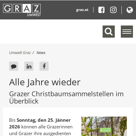
graz.at
M
e
n
ü
S
Umwelt Graz
News
e
i
e
i
F
A
A
s
n
e
u
u
i
b
Alle Jahre wieder
n
e
f
f
l
d
d
L
F
e
Grazer Christbaumsammelstellen im
h
n
b
i
a
i
Überblick
d
e
a
n
c
e
r
c
k
e
n
:
Bis
Sonntag, den 25. Jänner
k
e
b
2026
können alle Grazerinnen
a
d
o
und Grazer ihre ausgedienten