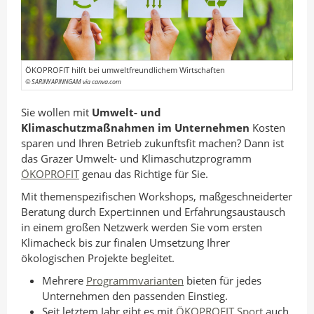
n
I
o
A
n
k
u
t
t
t
e
e
ÖKOPROFIT hilft bei umweltfreundlichem Wirtschaften
o
i
i
© SARINYAPINNGAM via canva.com
r
l
l
Sie wollen mit
Umwelt- und
e
e
Klimaschutzmaßnahmen im Unternehmen
Kosten
n
n
sparen und Ihren Betrieb zukunftsfit machen? Dann ist
das Grazer Umwelt- und Klimaschutzprogramm
ÖKOPROFIT
genau das Richtige für Sie.
Mit themenspezifischen Workshops, maßgeschneiderter
Beratung durch Expert:innen und Erfahrungsaustausch
in einem großen Netzwerk werden Sie vom ersten
Klimacheck bis zur finalen Umsetzung Ihrer
ökologischen Projekte begleitet.
Mehrere
Programmvarianten
bieten für jedes
Unternehmen den passenden Einstieg.
Seit letztem Jahr gibt es mit
ÖKOPROFIT Sport
auch