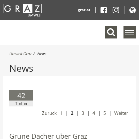
graz.at
M
e
n
ü
S
Umwelt Graz
News
e
i
News
e
i
s
n
i
b
n
l
d
e
42
h
n
i
Treffer
d
e
e
r
Zurück
1
|
2
|
3
|
4
|
5
|
Weiter
n
:
Grüne Dächer über Graz