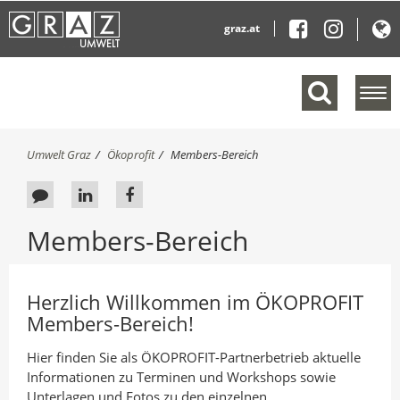
graz.at
M
e
n
ü
S
Umwelt Graz
Ökoprofit
Members-Bereich
e
i
e
i
F
A
A
s
n
e
u
u
i
b
Members-Bereich
n
e
f
f
l
d
d
L
F
e
h
n
b
i
a
i
Herzlich Willkommen im ÖKOPROFIT
d
e
a
n
c
Members-Bereich!
e
r
c
k
e
n
:
Hier finden Sie als ÖKOPROFIT-Partnerbetrieb aktuelle
k
e
b
Informationen zu Terminen und Workshops sowie
a
d
o
Unterlagen und Fotos zu den einzelnen