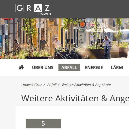
ÜBER UNS
ABFALL
ENERGIE
LÄRM
S
Umwelt Graz
Abfall
Weitere Aktivitäten & Angebote
i
Weitere Aktivitäten & Ang
e
s
i
n
d
5
h
i