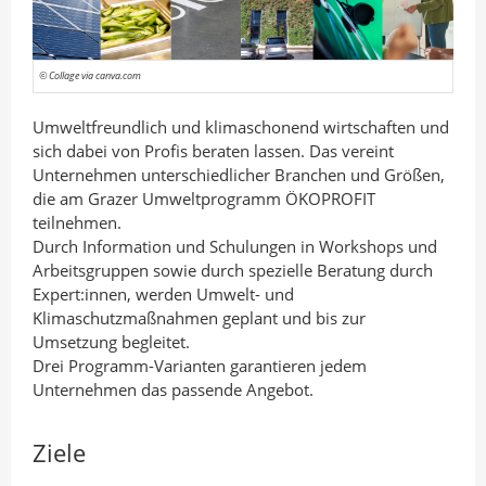
n
I
o
A
n
k
u
t
t
© Collage via canva.com
t
e
e
Umweltfreundlich und klimaschonend wirtschaften und
o
i
i
sich dabei von Profis beraten lassen. Das vereint
r
l
l
Unternehmen unterschiedlicher Branchen und Größen,
e
e
die am Grazer Umweltprogramm ÖKOPROFIT
n
n
teilnehmen.
Durch Information und Schulungen in Workshops und
Arbeitsgruppen sowie durch spezielle Beratung durch
Expert:innen, werden Umwelt- und
Klimaschutzmaßnahmen geplant und bis zur
Umsetzung begleitet.
Drei Programm-Varianten garantieren jedem
Unternehmen das passende Angebot.
Ziele