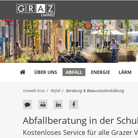
ÜBER UNS
ABFALL
ENERGIE
LÄRM
S
Umwelt Graz
Abfall
Beratung & Bewusstseinsbildung
i
e
F
S
A
A
s
e
e
u
u
i
Abfallberatung in der Schu
n
e
i
f
f
d
d
t
L
F
Kostenloses Service für alle Grazer 
h
b
e
i
a
i