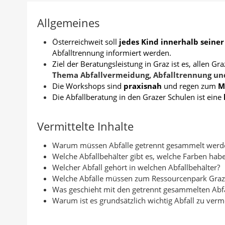
e
a
d
n
c
r
Allgemeines
c
r
k
e
:
k
u
e
b
Österreichweit soll
jedes Kind innerhalb seiner
a
c
d
o
Abfalltrennung informiert werden.
Ziel der Beratungsleistung in Graz ist es, allen 
n
k
I
o
Thema Abfallvermeidung, Abfalltrennung un
A
e
n
k
Die Workshops sind
praxisnah
und regen zum
M
u
n
t
t
Die Abfallberatung in den Grazer Schulen ist eine
t
e
e
o
i
i
Vermittelte Inhalte
r
l
l
Warum müssen Abfälle getrennt gesammelt werd
e
e
Welche Abfallbehälter gibt es, welche Farben habe
n
n
Welcher Abfall gehört in welchen Abfallbehälter?
Welche Abfälle müssen zum Ressourcenpark Graz
Was geschieht mit den getrennt gesammelten Abf
Warum ist es grundsätzlich wichtig Abfall zu ver