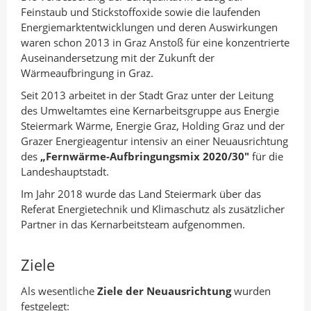
n
I
o
Feinstaub und Stickstoffoxide sowie die laufenden
A
n
k
Energiemarktentwicklungen und deren Auswirkungen
waren schon 2013 in Graz Anstoß für eine konzentrierte
u
t
t
Auseinandersetzung mit der Zukunft der
t
e
e
Wärmeaufbringung in Graz.
o
i
i
Seit 2013 arbeitet in der Stadt Graz unter der Leitung
r
l
l
des Umweltamtes eine Kernarbeitsgruppe aus Energie
e
e
Steiermark Wärme, Energie Graz, Holding Graz und der
n
n
Grazer Energieagentur intensiv an einer Neuausrichtung
des
„Fernwärme-Aufbringungsmix 2020/30"
für die
Landeshauptstadt.
Im Jahr 2018 wurde das Land Steiermark über das
Referat Energietechnik und Klimaschutz als zusätzlicher
Partner in das Kernarbeitsteam aufgenommen.
Ziele
Als wesentliche
Ziele der Neuausrichtung
wurden
festgelegt: